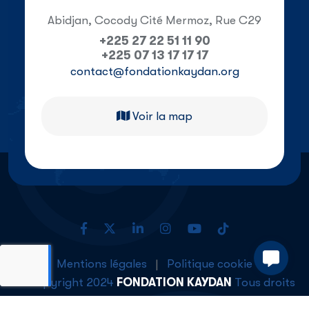
Abidjan, Cocody Cité Mermoz, Rue C29
+225 27 22 51 11 90
+225 07 13 17 17 17
contact@fondationkaydan.org
Voir la map
Mentions légales
|
Politique cookie
© Copyright 2024
FONDATION KAYDAN
Tous droits
réservés. Réalisé par
DATARIUM